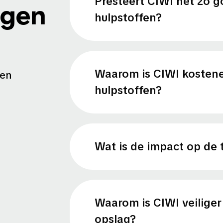
Presteert CIWI net zo g
agen
hulpstoffen?
Waarom is CIWI kostene
 en
hulpstoffen?
Wat is de impact op de 
Waarom is CIWI veiliger
opslag?