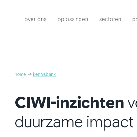
over ons
oplossingen
sectoren
p
home
kennisbank
CIWI-inzichten
v
duurzame impact