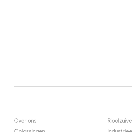
Een footer heading
Een foot
Over ons
Rioolzuive
Oplossingen
Industriee