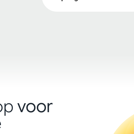
op
voor
e