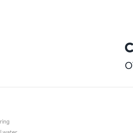
C
o
er heading
ring
l water