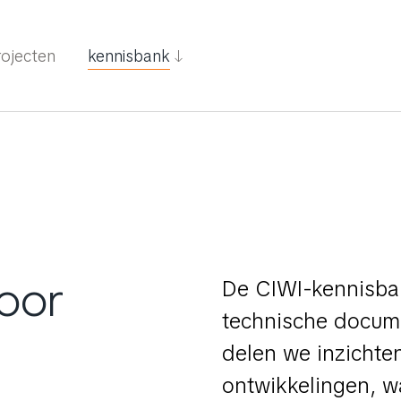
rojecten
kennisbank
oor
De CIWI-kennisban
technische docum
delen we inzichte
ontwikkelingen, wa