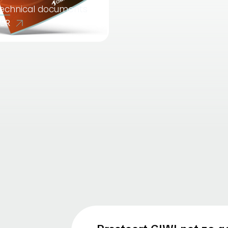
 technical documents
EER