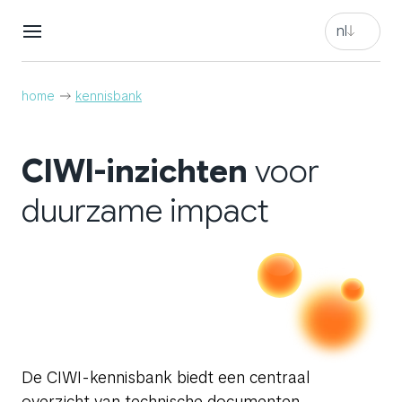
en
nl
nl
en
home
kennisbank
nl
CIWI-inzichten
voor
duurzame impact
De CIWI-kennisbank biedt een centraal
overzicht van technische documenten,