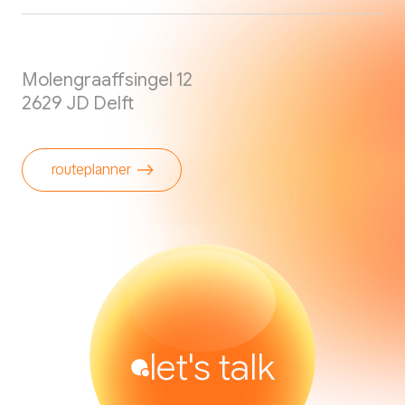
Molengraaffsingel 12
2629 JD Delft
routeplanner
let's talk