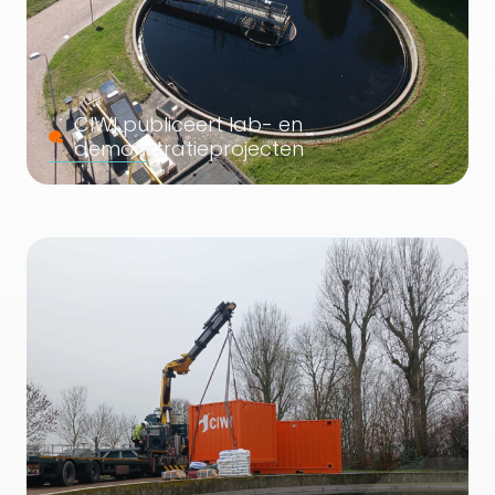
CIWI publiceert lab- en
demonstratieprojecten