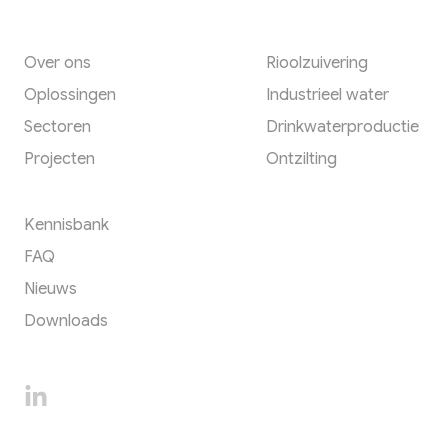
Een footer heading
Een footer heading
Over ons
Rioolzuivering
Oplossingen
Industrieel water
Sectoren
Drinkwaterproductie
Projecten
Ontzilting
Een footer heading
Kennisbank
FAQ
Nieuws
Downloads