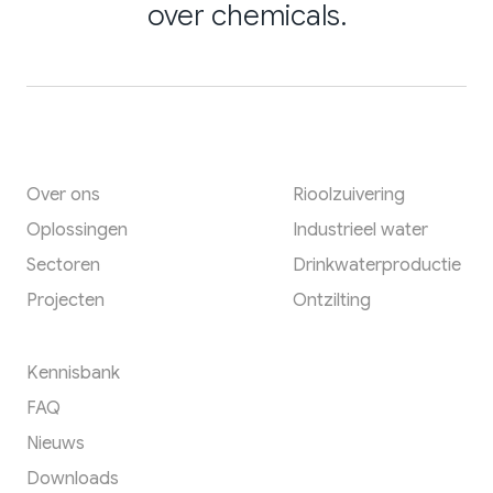
over chemicals.
Een footer heading
Een footer heading
Over ons
Rioolzuivering
Oplossingen
Industrieel water
Sectoren
Drinkwaterproductie
Projecten
Ontzilting
Een footer heading
Kennisbank
FAQ
Nieuws
Downloads